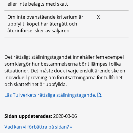
eller inte belagts med skatt
Om inte ovanstående kriterium är 
X
uppfyllt: köpet har återgått och 
återinförsel sker av säljaren
Det rättsligt ställningstagandet innehåller fem exempel 
som klargör hur bestämmelserna bör tillämpas i olika 
situationer. Det måste dock i varje enskilt ärende ske en 
individuell prövning om förutsättningarna för tullfrihet 
och skattefrihet är uppfyllda.
pdf, 813.9 kB.
Läs Tullverkets rättsliga ställningstagande.
Sidan uppdaterades:
2020-03-06
Öppnas i nytt fönster.
Vad kan vi förbättra på sidan?