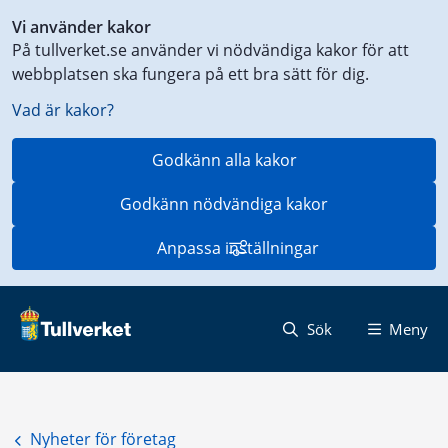
Genväg
Vi använder kakor
till
På tullverket.se använder vi nödvändiga kakor för att
innehåll
webbplatsen ska fungera på ett bra sätt för dig.
på
aktuell
Vad är kakor?
sida
Godkänn alla kakor
Godkänn nödvändiga kakor
Anpassa inställningar
Sök
Meny
Nyheter för företag