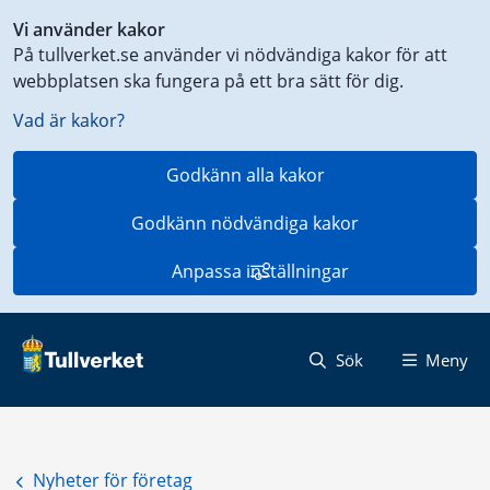
Genväg
Vi använder kakor
till
På tullverket.se använder vi nödvändiga kakor för att
innehåll
webbplatsen ska fungera på ett bra sätt för dig.
på
aktuell
Vad är kakor?
sida
Godkänn alla kakor
Godkänn nödvändiga kakor
Anpassa inställningar
Sök
Meny
Nyheter för företag