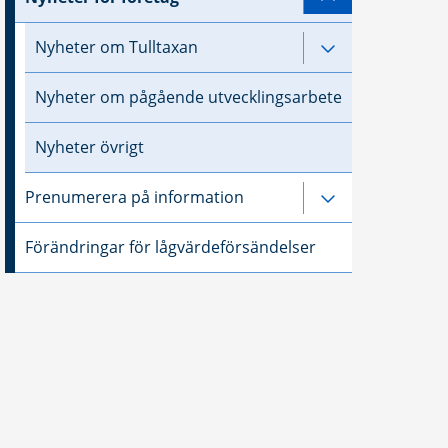
Undersidor til
Nyheter om Tulltaxan
Undersidor til
Nyheter om pågående utvecklingsarbete
Nyheter övrigt
Prenumerera på information
Undersidor ti
Förändringar för lågvärdeförsändelser