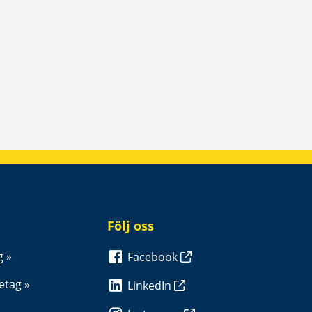
Följ oss
g
Facebook
retag
LinkedIn