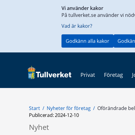
Genväg
Vi använder kakor
till
På tullverket.se använder vi nöd
innehåll
på
Vad är kakor?
aktuell
sida
Godkänn alla kakor
Godkän
Privat
Företag
J
Start
/
Nyheter för företag
/
Oförändrade be
Publicerad: 
2024-12-10
Nyhet