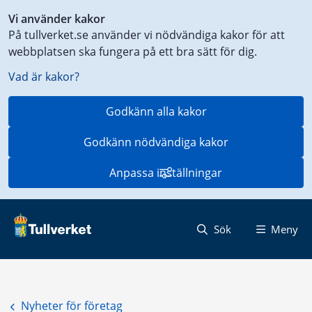
Genväg
Vi använder kakor
till
På tullverket.se använder vi nödvändiga kakor för att
innehåll
webbplatsen ska fungera på ett bra sätt för dig.
på
aktuell
Vad är kakor?
sida
Godkänn alla kakor
Godkänn nödvändiga kakor
Anpassa inställningar
Sök
Meny
Nyheter för företag