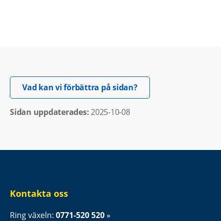
Öppnas i nytt fönster.
Vad kan vi förbättra på sidan?
Sidan uppdaterades: 
2025-10-08
Kontakta oss
Ring växeln: 
0771-520 520