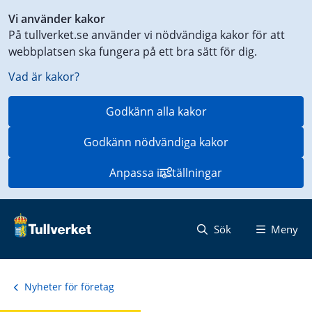
Genväg
Vi använder kakor
till
På tullverket.se använder vi nödvändiga kakor för att
innehåll
webbplatsen ska fungera på ett bra sätt för dig.
på
aktuell
Vad är kakor?
sida
Godkänn alla kakor
Godkänn nödvändiga kakor
Anpassa inställningar
Sök
Meny
Nyheter för företag